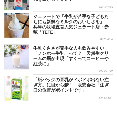
2021/07/25
ジェラートで「牛乳が苦手な子どもた
ちにも新鮮なミルクのおいしさを」
兵庫の牧場直営人気ジェラート店・赤
穂「TETE」
2022/04/04
牛乳くささが苦手な人も飲みやすい
「ノンホモ牛乳」って？ 天然生クリ
ームの層が出現「すくってコーヒーや
紅茶に」
2021/07/29
「紙パックの豆乳がドポドポ出ない注
ぎ方」に目から鱗！ 販売会社「注ぎ
口の位置がポイントです」
2021/12/11