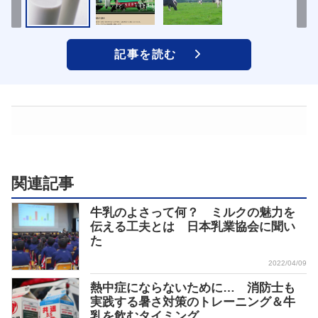
記事を読む
関連記事
牛乳のよさって何？ ミルクの魅力を
伝える工夫とは 日本乳業協会に聞い
た
2022/04/09
熱中症にならないために… 消防士も
実践する暑さ対策のトレーニング＆牛
乳を飲むタイミング