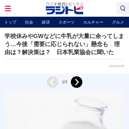
トップ
社会
経済
スポーツ
カルチャー
グルメ
学校休みやGWなどに牛乳が大量に余ってしま
う…今後「需要に応じられない」懸念も 理
由は？解決策は？ 日本乳業協会に聞いた
2022/04/09
Next
1/3
Prev