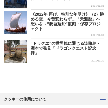
2021/12/31
《2022年 再び、特別な年明け》（2）眺
める空、今昔変わらず…「天測暦」へ
想いを～”菱垣廻船”復刻・保存プロジ
ェクト
2021/12/31
“ドラクエ”の世界観に通じる淡路島・
洲本で発見「ドラゴンクエスト記念
碑」
2019/11/29
クッキーの使用について