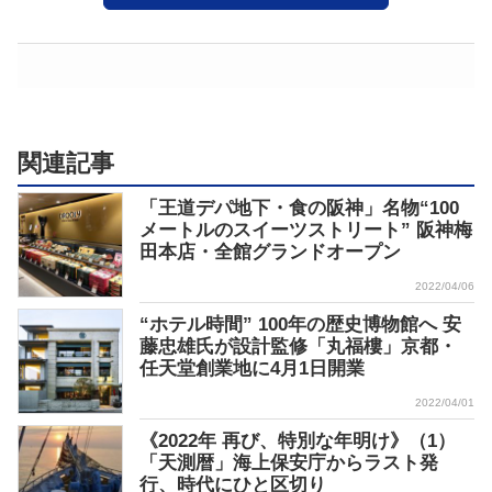
関連記事
「王道デパ地下・食の阪神」名物“100
メートルのスイーツストリート” 阪神梅
田本店・全館グランドオープン
2022/04/06
“ホテル時間” 100年の歴史博物館へ 安
藤忠雄氏が設計監修「丸福樓」京都・
任天堂創業地に4月1日開業
2022/04/01
《2022年 再び、特別な年明け》（1）
「天測暦」海上保安庁からラスト発
行、時代にひと区切り