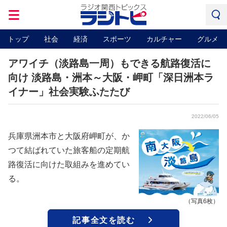
トップ
社会
経済
スポーツ
カルチャー
グルメ
アワイチ（淡路島一周）もできる航路復活に
向け 淡路島・洲本～大阪・岬町「深日洲本ラ
イナー」社会実験ふたたび
2022/06/05
兵庫県洲本市と大阪府岬町が、か
つて結ばれていた旅客船の定期航
路復活に向けた取組みを進めてい
る。
（写真6枚）
記事全文を読む