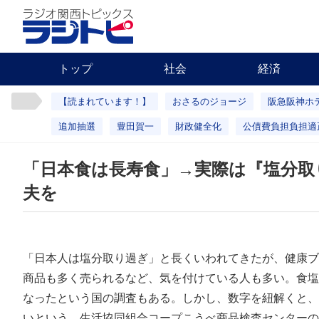
トップ
社会
経済
【読まれています！】
おさるのジョージ
阪急阪神ホ
追加抽選
豊田賀一
財政健全化
公債費負担負担適
「日本食は長寿食」→実際は『塩分取
夫を
「日本人は塩分取り過ぎ」と長くいわれてきたが、健康ブ
商品も多く売られるなど、気を付けている人も多い。食塩
なったという国の調査もある。しかし、数字を紐解くと、
いという。生活協同組合コープこうべ商品検査センターの