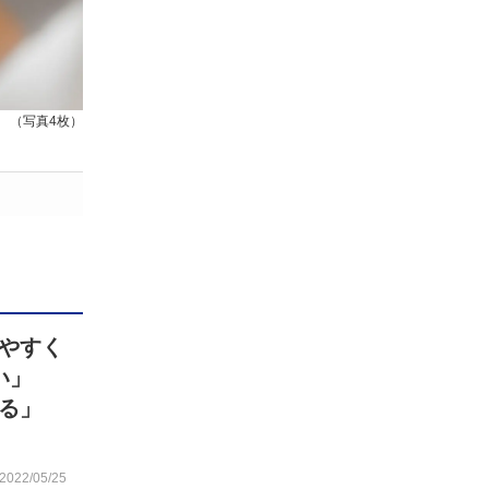
（写真4枚）
やすく
い」
る」
2022/05/25