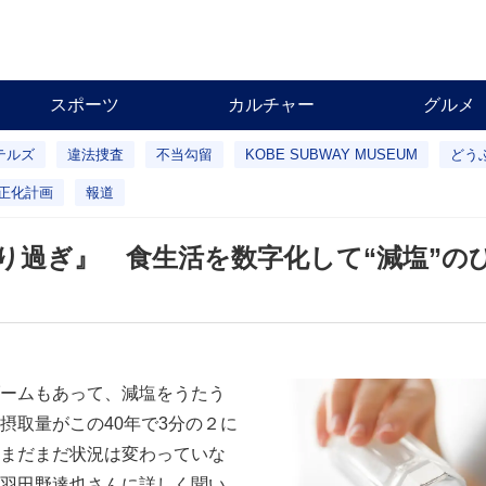
スポーツ
カルチャー
グルメ
テルズ
違法捜査
不当勾留
KOBE SUBWAY MUSEUM
どう
正化計画
報道
り過ぎ』 食生活を数字化して“減塩”の
ームもあって、減塩をうたう
摂取量がこの40年で3分の２に
まだまだ状況は変わっていな
羽田野達也さんに詳しく聞い