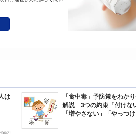
人は
「食中毒」予防策をわかり
解説 3つの約束「付けな
「増やさない」「やっつけ
2/06/21