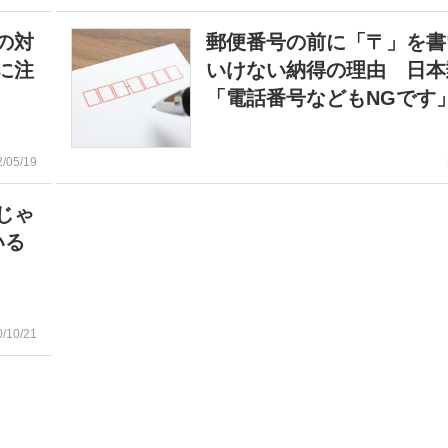
の対
郵便番号の前に「〒」を書
に注
いけない納得の理由 日本
「電話番号などもNGです
2/05/19
じゃ
いる
0/10/21