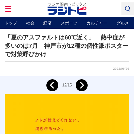
トップ
社会
経済
スポーツ
カルチャー
グルメ
「夏のアスファルトは60℃近く」 熱中症が
多いのは7月 神戸市が12種の個性派ポスター
で対策呼びかけ
2022/06/26
Next
12/15
Prev