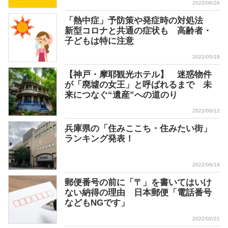
2022/06/26
「熱中症」予防策や発症時の対処法
新型コロナと共通の症状も 高齢者・
子どもは特に注意
2022/05/19
【神戸・摩耶観光ホテル】 迷惑物件
が「廃墟の女王」と呼ばれるまで 未
来につなぐ“遺産”への道のり
2022/06/12
兵庫県の「住みここち・住みたい街」
ランキング発表！
2022/06/19
郵便番号の前に「〒」を書いてはいけ
ない納得の理由 日本郵便「電話番号
などもNGです」
2022/02/21