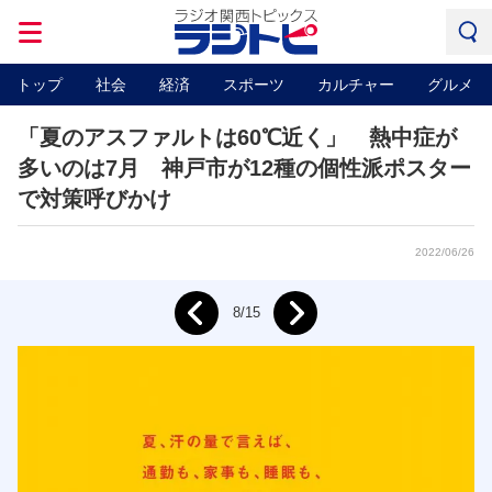
トップ
社会
経済
スポーツ
カルチャー
グルメ
「夏のアスファルトは60℃近く」 熱中症が
多いのは7月 神戸市が12種の個性派ポスター
で対策呼びかけ
2022/06/26
Next
8/15
Prev