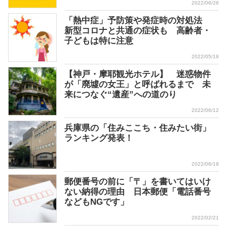
2022/06/26
「熱中症」予防策や発症時の対処法
新型コロナと共通の症状も 高齢者・
子どもは特に注意
2022/05/19
【神戸・摩耶観光ホテル】 迷惑物件
が「廃墟の女王」と呼ばれるまで 未
来につなぐ“遺産”への道のり
2022/06/12
兵庫県の「住みここち・住みたい街」
ランキング発表！
2022/06/19
郵便番号の前に「〒」を書いてはいけ
ない納得の理由 日本郵便「電話番号
などもNGです」
2022/02/21