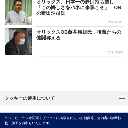
オリックス、日本一の夢は持ち越し
「この悔しさをバネに来季こそ」 OB
の野田浩司氏
2021/11/28
オリックスOB藤井康雄氏、後輩たちの
健闘称える
2021/12/02
クッキーの使用について
ラジトピ ラジオ関西トピックスに掲載されている画像等、全内容の無断転
載、加工をお断りいたします。