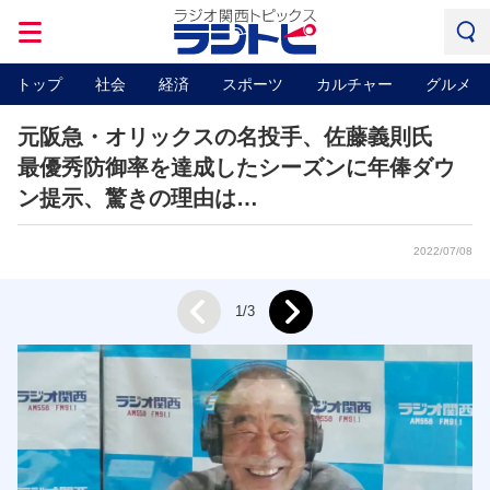
トップ
社会
経済
スポーツ
カルチャー
グルメ
元阪急・オリックスの名投手、佐藤義則氏
最優秀防御率を達成したシーズンに年俸ダウ
ン提示、驚きの理由は…
2022/07/08
Next
1/3
Prev