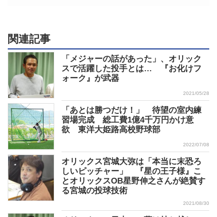
関連記事
「メジャーの話があった」、オリック
スで活躍した投手とは… 『お化けフ
ォーク』が武器
2021/05/28
「あとは勝つだけ！」 待望の室内練
習場完成 総工費1億4千万円かけ意
欲 東洋大姫路高校野球部
2022/07/08
オリックス宮城大弥は「本当に末恐ろ
しいピッチャー」 『星の王子様』こ
とオリックスOB星野伸之さんが絶賛す
る宮城の投球技術
2021/08/30