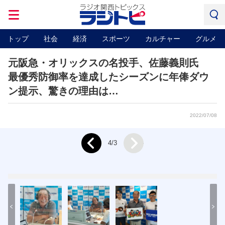
トップ
社会
経済
スポーツ
カルチャー
グルメ
元阪急・オリックスの名投手、佐藤義則氏
最優秀防御率を達成したシーズンに年俸ダウ
ン提示、驚きの理由は…
2022/07/08
Next
4/3
Prev