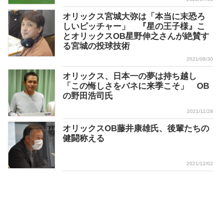
オリックス宮城大弥は「本当に末恐ろ
しいピッチャー」 『星の王子様』こ
とオリックスOB星野伸之さんが絶賛す
る宮城の投球技術
2021/08/30
オリックス、日本一の夢は持ち越し
「この悔しさをバネに来季こそ」 OB
の野田浩司氏
2021/11/28
オリックスOB藤井康雄氏、後輩たちの
健闘称える
2021/12/02