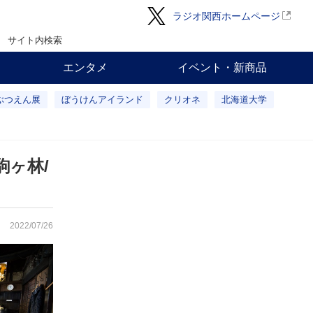
ラジオ関西ホームページ
サイト内検索
エンタメ
イベント・新商品
ぶつえん展
ぼうけんアイランド
クリオネ
北海道大学
ヶ林/
2022/07/26