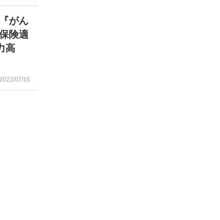
 『がん
保険適
力高
2022/07/16