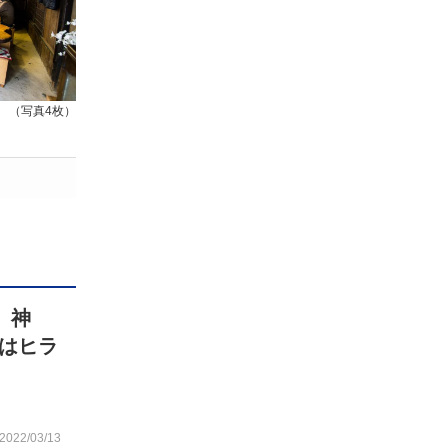
（写真4枚）
 神
はヒラ
2022/03/13