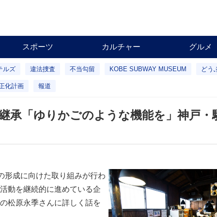
スポーツ
カルチャー
グルメ
テルズ
違法捜査
不当勾留
KOBE SUBWAY MUSEUM
どう
正化計画
報道
も継承「ゆりかごのような機能を」神戸・駒
の形成に向けた取り組みが行わ
活動を継続的に進めている企
の松原永季さんに詳しく話を