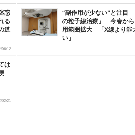
迷惑
“副作用が少ない”と注目
れる
の粒子線治療』 今春から
の道
用範囲拡大 「X線より能
い」
2/06/12
ては
便
2/02/21