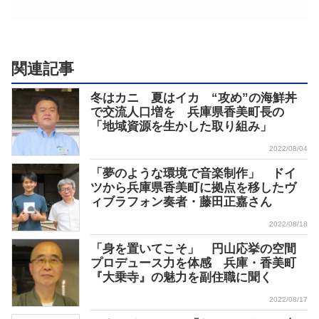
関連記事
冬はカニ 夏はイカ “攻め”の海鮮丼
で交流人口増を 兵庫県香美町長の
「地域資源を生かした取り組み」
2022/08/04
「夢のような環境で音楽制作」 ドイ
ツから兵庫県香美町に拠点を移したヴ
ィブラフォン奏者・藤田正嘉さん
2022/08/18
「身を置いてこそ」 円山応挙の空間
プロデュース力を体感 兵庫・香美町
『大乗寺』の魅力を副住職に聞く
2022/08/17