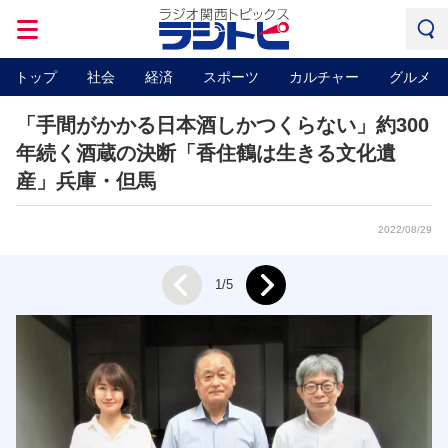
トップ
社会
経済
スポーツ
カルチャー
グルメ
「手間がかかる日本酒しかつくらない」約300
年続く酒蔵の決断「香住鶴は生きる文化遺
産」兵庫・但馬
2022/08/29
Next
1/5
Prev