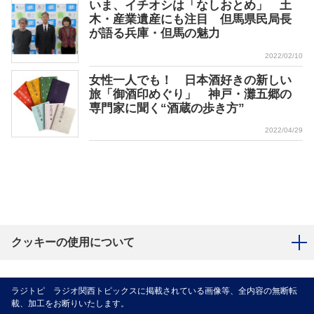
いま、イチオシは「なしおとめ」 土
木・産業遺産にも注目 但馬県民局長
が語る兵庫・但馬の魅力
2022/02/10
女性一人でも！ 日本酒好きの新しい
旅「御酒印めぐり」 神戸・灘五郷の
専門家に聞く“酒蔵の歩き方”
2022/04/29
クッキーの使用について
ラジトピ ラジオ関西トピックスに掲載されている画像等、全内容の無断転
載、加工をお断りいたします。