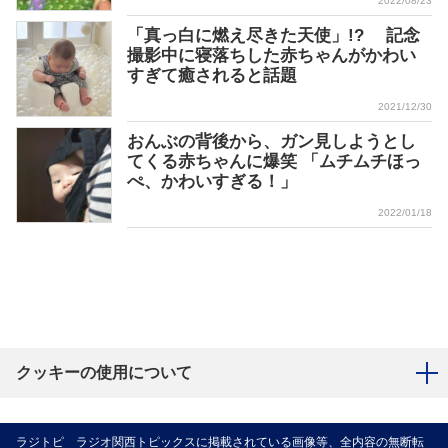
2022/08/23
「真っ白に燃え尽きた天使」!? 記念
撮影中に寝落ちした赤ちゃんがかわい
すぎて癒されると話題
2021/12/30
おんぶの背後から、ガン見しようとし
てくる赤ちゃんに爆笑 「ムチムチほっ
ぺ、かわいすぎる！」
2022/01/18
クッキーの使用について
ラジトピ ラジオ関西トピックスに掲載されている画像等、全内容の無断転