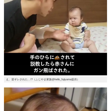
え、逆ギレされた…!?（ふじやま家族@hello_fujiyama提供）