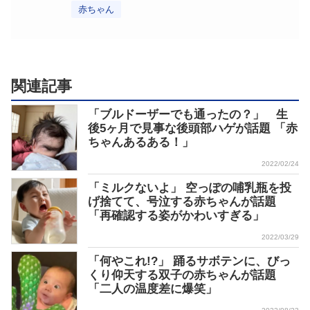
赤ちゃん
関連記事
「ブルドーザーでも通ったの？」 生
後5ヶ月で見事な後頭部ハゲが話題 「赤
ちゃんあるある！」
2022/02/24
「ミルクないよ」 空っぽの哺乳瓶を投
げ捨てて、号泣する赤ちゃんが話題
「再確認する姿がかわいすぎる」
2022/03/29
「何やこれ!?」 踊るサボテンに、びっ
くり仰天する双子の赤ちゃんが話題
「二人の温度差に爆笑」