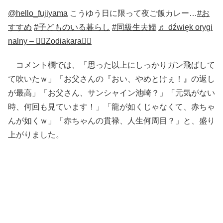
@hello_fujiyama
こうゆう日に限って夜ご飯カレー…
#お
すすめ
#子どものいる暮らし
#同級生夫婦
♬ dźwięk orygi
nalny – 🧚‍♀️Zodiakara🧚‍♀️
コメント欄では、「思った以上にしっかりガン飛ばして
て吹いたｗ」「お父さんの『おい、やめとけぇ！』の返し
が最高」「お父さん、サンシャイン池崎？」「元気がない
時、何回も見ています！」「龍が如くじゃなくて、赤ちゃ
んが如くｗ」「赤ちゃんの貫禄、人生何周目？」と、盛り
上がりました。