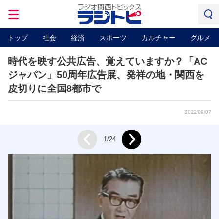
トップ
社会
経済
スポーツ
カルチャー
グルメ
時代を映す公共広告、覚えていますか？「AC
ジャパン」50周年広告展、発祥の地・関西を
皮切りに全国8都市で
2022/09/07
Next
1/24
Prev