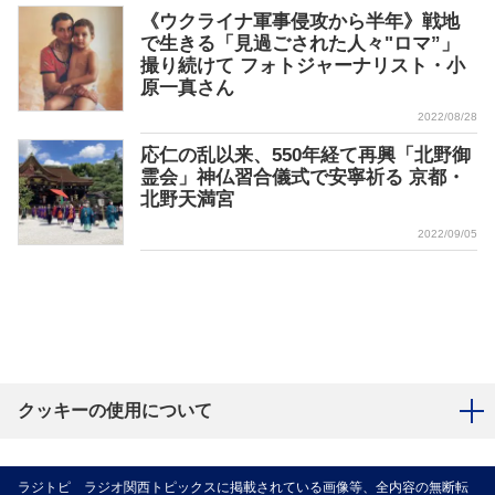
《ウクライナ軍事侵攻から半年》戦地
で生きる「見過ごされた人々"ロマ”」
撮り続けて フォトジャーナリスト・小
原一真さん
2022/08/28
応仁の乱以来、550年経て再興「北野御
霊会」神仏習合儀式で安寧祈る 京都・
北野天満宮
2022/09/05
クッキーの使用について
ラジトピ ラジオ関西トピックスに掲載されている画像等、全内容の無断転