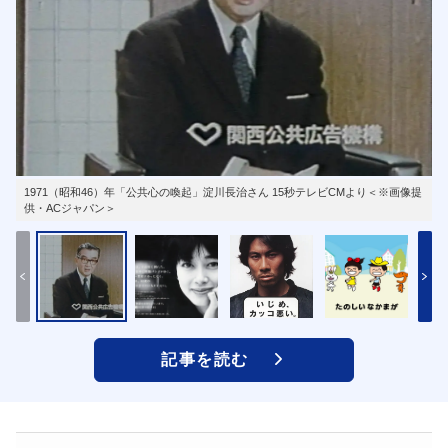
1971（昭和46）年「公共心の喚起」淀川長治さん 15秒テレビCMより＜※画像提
供・ACジャパン＞
記事を読む