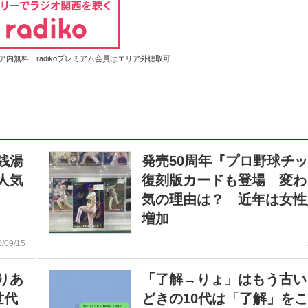
内無料 radikoプレミアム会員はエリア外聴取可
銭湯
発売50周年『プロ野球チ
人気
復刻版カードも登場 変わ
気の理由は？ 近年は女性
増加
2/09/15
りあ
「了解→りょ」はもう古い
世代
どきの10代は「了解」を