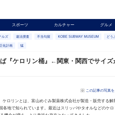
スポーツ
カルチャー
グルメ
テルズ
違法捜査
不当勾留
KOBE SUBWAY MUSEUM
どう
正化計画
猛
えば『ケロリン桶』←関東・関西でサイズ
この記事の写真を
。ケロリンとは、富山めぐみ製薬株式会社が製造・販売する解
国各地で知られています。最近はスリッパやタオルなどのケロ