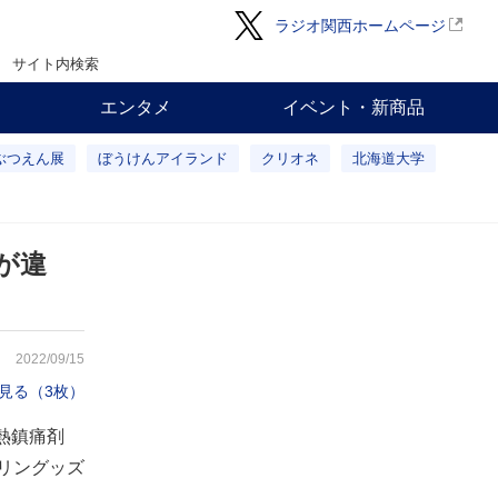
ラジオ関西ホームページ
サイト内検索
エンタメ
イベント・新商品
ぶつえん展
ぼうけんアイランド
クリオネ
北海道大学
が違
2022/09/15
見る（3枚）
熱鎮痛剤
リングッズ