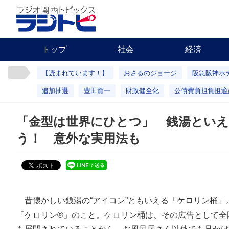
トップ
社会
経済
【読まれています！】
おさるのジョージ
阪急阪神ホ
追加抽選
豊田賀一
財政健全化
公債費負担負担適
「金型は世界にひとつ」 銭湯とい
う！ 意外な実用法も
昔懐かしい銭湯の“アイコン”ともいえる「ケロリン桶」
「ケロリン®」のこと。ケロリン桶は、その広告として全