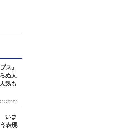
ップス』
らぬ人
人気も
2022/09/08
 いま
こう表現