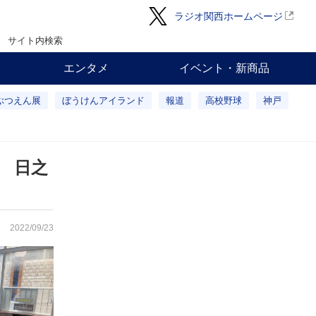
ラジオ関西ホームページ
サイト内検索
エンタメ
イベント・新商品
ぶつえん展
ぼうけんアイランド
報道
高校野球
神戸
 日之
2022/09/23