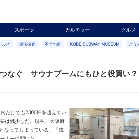
スポーツ
カルチャー
グルメ
テルズ
違法捜査
不当勾留
KOBE SUBWAY MUSEUM
どう
化つなぐ サウナブームにもひと役買い？
内だけでも2300軒を超えてい
要は減少した。現在、大阪府
1となってしまっている。「銭
ーナーに聞いた。