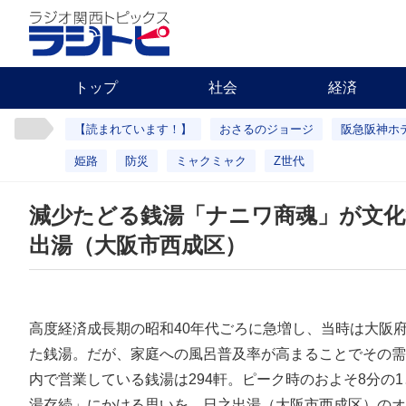
トップ
社会
経済
【読まれています！】
おさるのジョージ
阪急阪神ホ
姫路
防災
ミャクミャク
Z世代
減少たどる銭湯「ナニワ商魂」が文
出湯（大阪市西成区）
高度経済成長期の昭和40年代ごろに急増し、当時は大阪府
た銭湯。だが、家庭への風呂普及率が高まることでその需
内で営業している銭湯は294軒。ピーク時のおよそ8分の
湯存続」にかける思いを、日之出湯（大阪市西成区）のオ