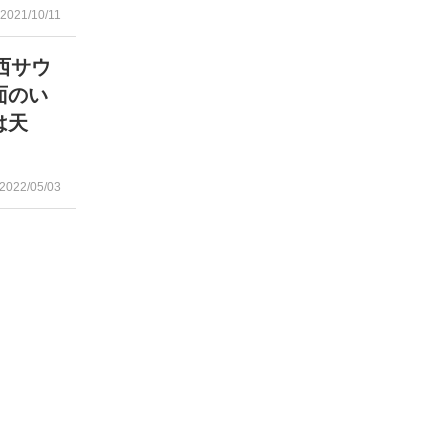
2021/10/11
西サウ
面のい
は天
2022/05/03