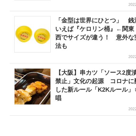
202
「金型は世界にひとつ」 銭
いえば『ケロリン桶』←関東
西でサイズが違う！ 意外な
法も
202
【大阪】串カツ「ソース2度
禁止」文化の起源 コロナに
した新ルール「K2Kルール」
唱
202