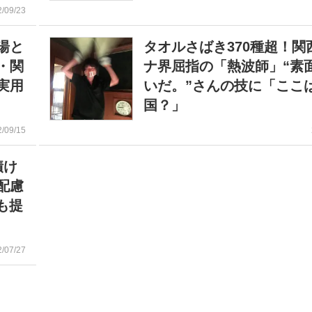
2/09/23
湯と
タオルさばき370種超！関
・関
ナ界屈指の「熱波師」“素
実用
いだ。”さんの技に「ここ
国？」
2/09/15
漬け
配慮
も提
2/07/27