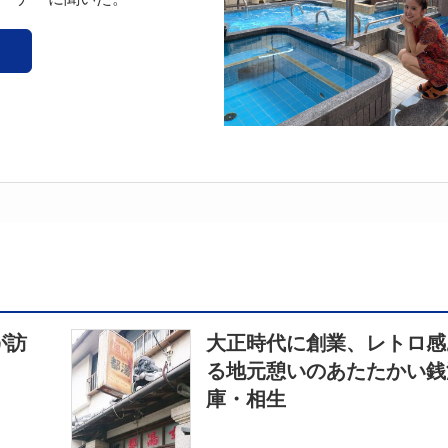
が訪
大正時代に創業、レトロ感
る地元憩いのあたたかい銭
庫・相生