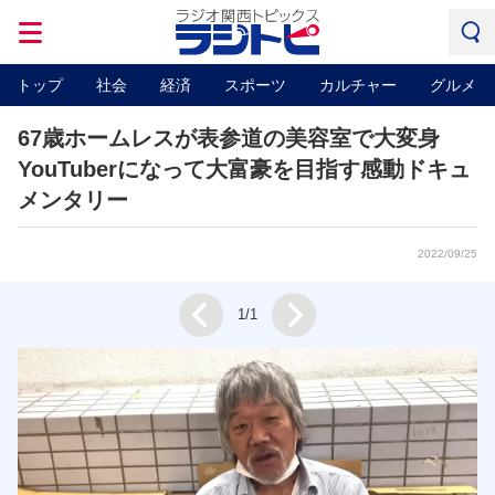
トップ
社会
経済
スポーツ
カルチャー
グルメ
67歳ホームレスが表参道の美容室で大変身
YouTuberになって大富豪を目指す感動ドキュ
メンタリー
2022/09/25
Next
1/1
Prev