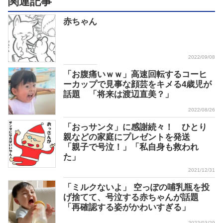
関連記事
赤ちゃん
2022/09/08
「お腹痛いｗｗ」高速回転するコーヒ
ーカップで見事な顔芸をキメる4歳児が
話題 「将来は渡辺直美？」
2022/08/26
「おっサンタ」に感謝続々！ ひとり
親などの家庭にプレゼントを発送
「親子で号泣！」「私自身も救われ
た」
2021/12/31
「ミルクないよ」 空っぽの哺乳瓶を投
げ捨てて、号泣する赤ちゃんが話題
「再確認する姿がかわいすぎる」
2022/03/29