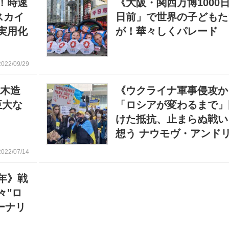
！時速
《大阪・関西万博1000
スカイ
日前」で世界の子どもた
実用化
が！華々しくパレード
2022/09/29
の木造
《ウクライナ軍事侵攻か
巨大な
「ロシアが変わるまで」
けた抵抗、止まらぬ戦い
想う ナウモヴ・アンド
2022/07/14
年》戦
々"ロ
ーナリ