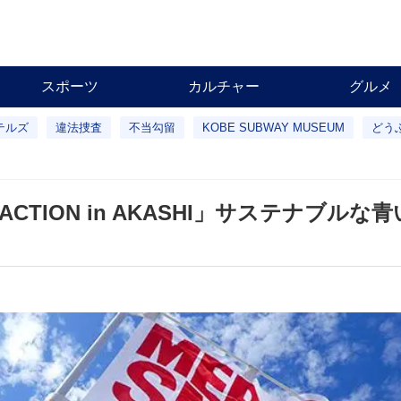
スポーツ
カルチャー
グルメ
テルズ
違法捜査
不当勾留
KOBE SUBWAY MUSEUM
どう
ACTION in AKASHI」サステナブル