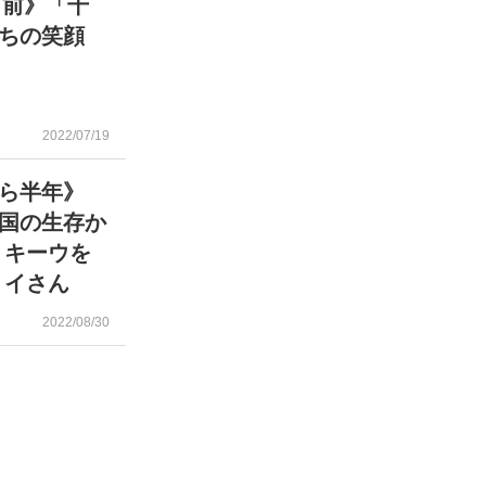
日前》「千
ちの笑顔
2022/07/19
ら半年》
国の生存か
 キーウを
リイさん
2022/08/30