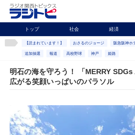
トップ
社会
経済
【読まれています！】
おさるのジョージ
阪急阪神ホ
追加抽選
報道
高校野球
神戸
姫路
明石の海を守ろう！ 「MERRY SDGs 
広がる笑顔いっぱいのパラソル