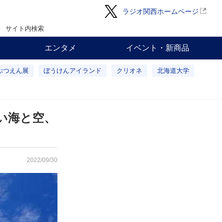
ラジオ関西ホームページ
サイト内検索
エンタメ
イベント・新商品
ぶつえん展
ぼうけんアイランド
クリオネ
北海道大学
な青い海と空、
2022/09/30