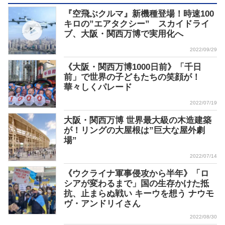
『空飛ぶクルマ』新機種登場！時速100
キロの”エアタクシー” スカイドライ
ブ、大阪・関西万博で実用化へ
2022/09/29
《大阪・関西万博1000日前》「千日
前」で世界の子どもたちの笑顔が！
華々しくパレード
2022/07/19
大阪・関西万博 世界最大級の木造建築
が！リングの大屋根は”巨大な屋外劇
場”
2022/07/14
《ウクライナ軍事侵攻から半年》「ロ
シアが変わるまで」国の生存かけた抵
抗、止まらぬ戦い キーウを想う ナウモ
ヴ・アンドリイさん
2022/08/30