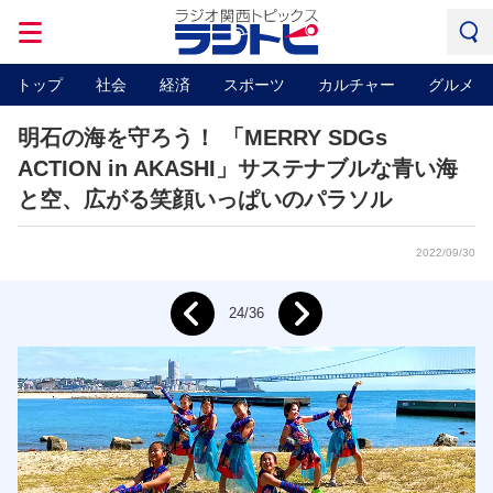
トップ
社会
経済
スポーツ
カルチャー
グルメ
明石の海を守ろう！ 「MERRY SDGs
ACTION in AKASHI」サステナブルな青い海
と空、広がる笑顔いっぱいのパラソル
2022/09/30
Next
24/36
Prev