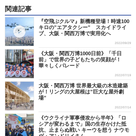
関連記事
『空飛ぶクルマ』新機種登場！時速100
キロの”エアタクシー” スカイドライ
ブ、大阪・関西万博で実用化へ
2022/09/29
《大阪・関西万博1000日前》「千日
前」で世界の子どもたちの笑顔が！
華々しくパレード
2022/07/19
大阪・関西万博 世界最大級の木造建築
が！リングの大屋根は”巨大な屋外劇
場”
2022/07/14
《ウクライナ軍事侵攻から半年》「ロ
シアが変わるまで」国の生存かけた抵
抗、止まらぬ戦い キーウを想う ナウモ