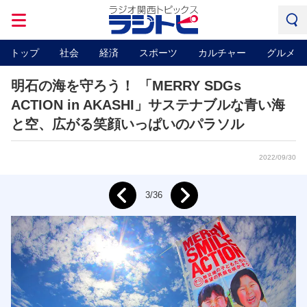
トップ
社会
経済
スポーツ
カルチャー
グルメ
明石の海を守ろう！ 「MERRY SDGs
ACTION in AKASHI」サステナブルな青い海
と空、広がる笑顔いっぱいのパラソル
2022/09/30
Next
3/36
Prev