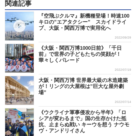
関連記事
『空飛ぶクルマ』新機種登場！時速100
キロの”エアタクシー” スカイドライ
ブ、大阪・関西万博で実用化へ
2022/09/29
《大阪・関西万博1000日前》「千日
前」で世界の子どもたちの笑顔が！
華々しくパレード
2022/07/19
大阪・関西万博 世界最大級の木造建築
が！リングの大屋根は”巨大な屋外劇
場”
2022/07/14
《ウクライナ軍事侵攻から半年》「ロ
シアが変わるまで」国の生存かけた抵
抗、止まらぬ戦い キーウを想う ナウモ
ヴ・アンドリイさん