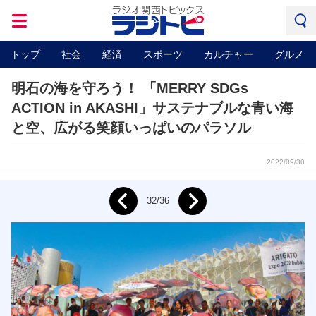
トップ
社会
経済
スポーツ
カルチャー
グルメ
明石の海を守ろう！ 「MERRY SDGs
ACTION in AKASHI」サステナブルな青い海
と空、広がる笑顔いっぱいのパラソル
2022/09/30
Next
32/36
Prev