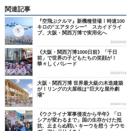
関連記事
『空飛ぶクルマ』新機種登場！時速100
キロの”エアタクシー” スカイドライ
ブ、大阪・関西万博で実用化へ
2022/09/29
《大阪・関西万博1000日前》「千日
前」で世界の子どもたちの笑顔が！
華々しくパレード
2022/07/19
大阪・関西万博 世界最大級の木造建築
が！リングの大屋根は”巨大な屋外劇
場”
2022/07/14
《ウクライナ軍事侵攻から半年》「ロ
シアが変わるまで」国の生存かけた抵
抗、止まらぬ戦い キーウを想う ナウモ