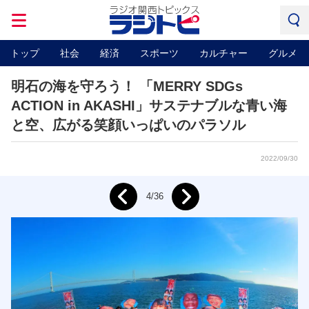
トップ
社会
経済
スポーツ
カルチャー
グルメ
明石の海を守ろう！ 「MERRY SDGs
ACTION in AKASHI」サステナブルな青い海
と空、広がる笑顔いっぱいのパラソル
2022/09/30
Next
4/36
Prev