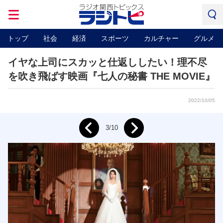
トップ
社会
経済
スポーツ
カルチャー
グルメ
イヤな上司にスカッと仕返ししたい！理不尽
を吹き飛ばす映画『七人の秘書 THE MOVIE』
2022/10/05
Next
3/10
Prev