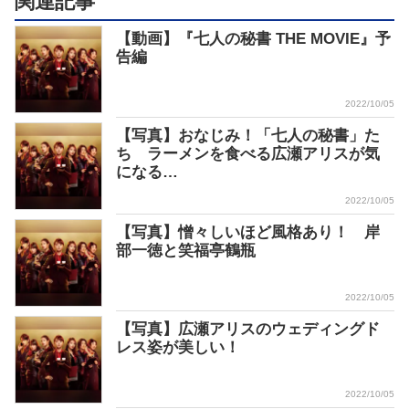
関連記事
【動画】『七人の秘書 THE MOVIE』予
告編
2022/10/05
【写真】おなじみ！「七人の秘書」た
ち ラーメンを食べる広瀬アリスが気
になる…
2022/10/05
【写真】憎々しいほど風格あり！ 岸
部一徳と笑福亭鶴瓶
2022/10/05
【写真】広瀬アリスのウェディングド
レス姿が美しい！
2022/10/05