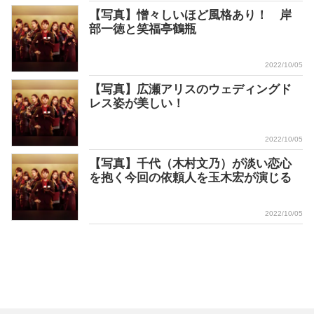
【写真】憎々しいほど風格あり！ 岸
部一徳と笑福亭鶴瓶
2022/10/05
【写真】広瀬アリスのウェディングド
レス姿が美しい！
2022/10/05
【写真】千代（木村文乃）が淡い恋心
を抱く今回の依頼人を玉木宏が演じる
2022/10/05