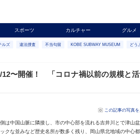
スポーツ
カルチャー
グルメ
テルズ
違法捜査
不当勾留
KOBE SUBWAY MUSEUM
どう
/12〜開催！ 「コロナ禍以前の規模と
この記事の写真を
側は中国山脈に隣接し、市の中心部を流れる吉井川とで津山盆
ックな並みなど歴史名所が数多く残り、岡山県北地域の中心都