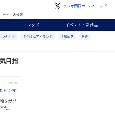
ラジオ関西ホームページ
サイト内検索
エンタメ
イベント・新商品
ぶつえん展
ぼうけんアイランド
追加抽選
報道
活気目指
2022/11/03
見る（7枚）
地を形成
市だ。