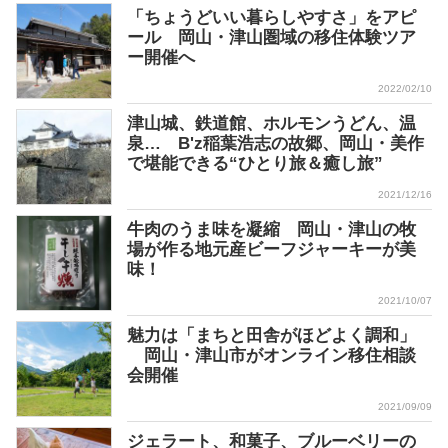
「ちょうどいい暮らしやすさ」をアピ
ール 岡山・津山圏域の移住体験ツア
ー開催へ
2022/02/10
津山城、鉄道館、ホルモンうどん、温
泉… B'z稲葉浩志の故郷、岡山・美作
で堪能できる“ひとり旅＆癒し旅”
2021/12/16
牛肉のうま味を凝縮 岡山・津山の牧
場が作る地元産ビーフジャーキーが美
味！
2021/10/07
魅力は「まちと田舎がほどよく調和」
岡山・津山市がオンライン移住相談
会開催
2021/09/09
ジェラート、和菓子、ブルーベリーの