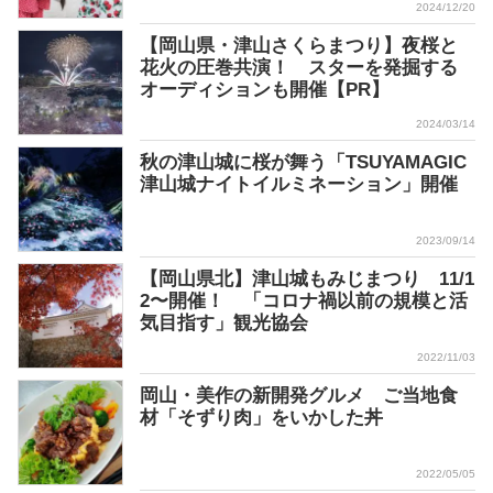
2024/12/20
【岡山県・津山さくらまつり】夜桜と
花火の圧巻共演！ スターを発掘する
オーディションも開催【PR】
2024/03/14
秋の津山城に桜が舞う「TSUYAMAGIC
津山城ナイトイルミネーション」開催
2023/09/14
【岡山県北】津山城もみじまつり 11/1
2〜開催！ 「コロナ禍以前の規模と活
気目指す」観光協会
2022/11/03
岡山・美作の新開発グルメ ご当地食
材「そずり肉」をいかした丼
2022/05/05