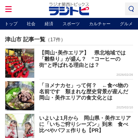
トップ
社会
経済
スポーツ
カルチャー
グルメ
津山市 記事一覧
（17件）
【岡山･美作エリア】 県北地域では
「雛祭り」が盛ん？ “コーヒーの
街”と呼ばれる理由とは？
2026/02/26
「ヨメナカセ」って何？ ←食べ物の
名前です 類まれな歴史背景が産んだ
岡山・美作エリアの食文化とは
2025/02/10
いよいよ1月から 岡山県・美作エリア
に「いちご狩りシーズン」到来 食べ
比べやパフェ作りも【PR】