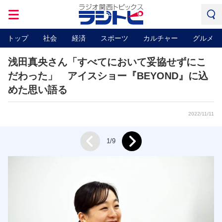
トップ
社会
経済
スポーツ
カルチャー
グルメ
浅田真央さん「すべてにおいて妥協せずにこ
だわった」 アイスショー『BEYOND』に込
めた思い語る
2022/11/11
Next
1/9
Prev