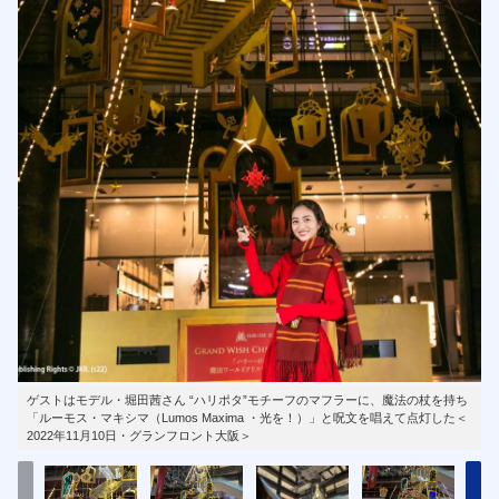
ゲストはモデル・堀田茜さん “ハリポタ”モチーフのマフラーに、魔法の杖を持ち
「ルーモス・マキシマ（Lumos Maxima ・光を！）」と呪文を唱えて点灯した＜
2022年11月10日・グランフロント大阪＞