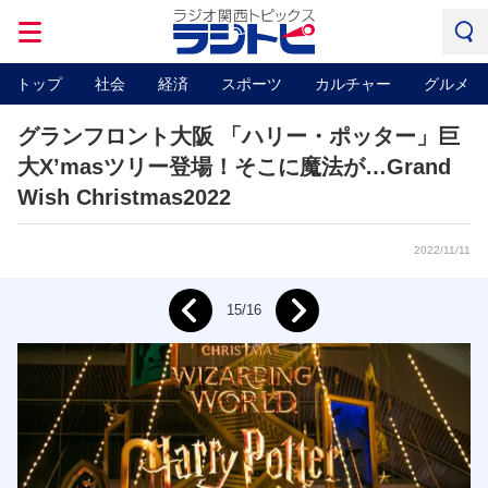
トップ
社会
経済
スポーツ
カルチャー
グルメ
グランフロント大阪 「ハリー・ポッター」巨
大X’masツリー登場！そこに魔法が…Grand
Wish Christmas2022
2022/11/11
Next
15/16
Prev