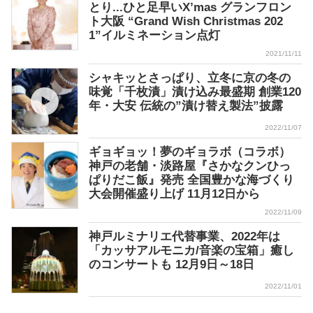
とり...ひと足早いX’mas グランフロン
ト大阪 “Grand Wish Christmas 202
1”イルミネーション点灯
2021/11/11
シャキッとさっぱり、立冬に京の冬の
味覚「千枚漬」漬け込み最盛期 創業120
年・大安 伝統の”漬け替え製法”披露
2022/11/07
ギョギョッ！夢のギョラボ（コラボ）
神戸の老舗・淡路屋『さかなクンひっ
ぱりだこ飯』発売 全国豊かな海づくり
大会開催盛り上げ 11月12日から
2022/11/09
神戸ルミナリエ代替事業、2022年は
「カッサアルモニカ/音楽の宝箱」癒し
のコンサートも 12月9日～18日
2022/11/01