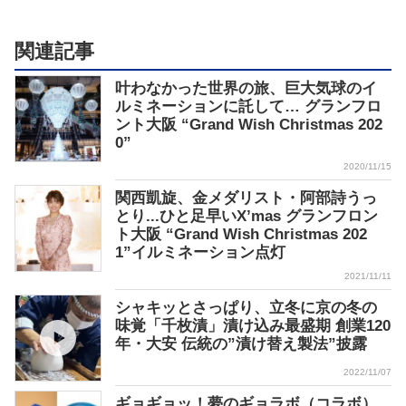
関連記事
叶わなかった世界の旅、巨大気球のイ
ルミネーションに託して… グランフロ
ント大阪 “Grand Wish Christmas 202
0”
2020/11/15
関西凱旋、金メダリスト・阿部詩うっ
とり...ひと足早いX’mas グランフロン
ト大阪 “Grand Wish Christmas 202
1”イルミネーション点灯
2021/11/11
シャキッとさっぱり、立冬に京の冬の
味覚「千枚漬」漬け込み最盛期 創業120
年・大安 伝統の”漬け替え製法”披露
2022/11/07
ギョギョッ！夢のギョラボ（コラボ）