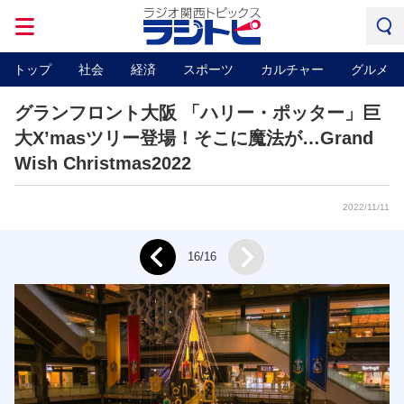
トップ
社会
経済
スポーツ
カルチャー
グルメ
グランフロント大阪 「ハリー・ポッター」巨
大X’masツリー登場！そこに魔法が…Grand
Wish Christmas2022
2022/11/11
Next
16/16
Prev