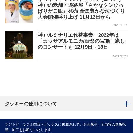
神戸の老舗・淡路屋『さかなクンひっ
ぱりだこ飯』発売 全国豊かな海づくり
大会開催盛り上げ 11月12日から
2022/11/09
神戸ルミナリエ代替事業、2022年は
「カッサアルモニカ/音楽の宝箱」癒し
のコンサートも 12月9日～18日
2022/11/01
クッキーの使用について
ラジトピ ラジオ関西トピックスに掲載されている画像等、全内容の無断転
載、加工をお断りいたします。