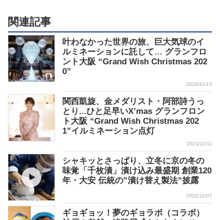
関連記事
叶わなかった世界の旅、巨大気球のイ
ルミネーションに託して… グランフロ
ント大阪 “Grand Wish Christmas 202
0”
2020/11/15
関西凱旋、金メダリスト・阿部詩うっ
とり...ひと足早いX’mas グランフロン
ト大阪 “Grand Wish Christmas 202
1”イルミネーション点灯
2021/11/11
シャキッとさっぱり、立冬に京の冬の
味覚「千枚漬」漬け込み最盛期 創業120
年・大安 伝統の”漬け替え製法”披露
2022/11/07
ギョギョッ！夢のギョラボ（コラボ）