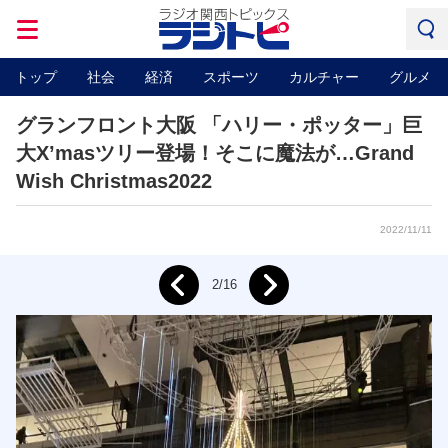
トップ
社会
経済
スポーツ
カルチャー
グルメ
グランフロント大阪 「ハリー・ポッター」巨
大X’masツリー登場！そこに魔法が…Grand
Wish Christmas2022
2022/11/11
Next
2/16
Prev