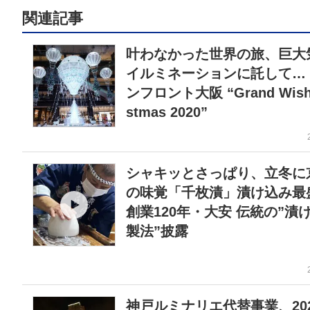
関連記事
叶わなかった世界の旅、巨大
イルミネーションに託して…
ンフロント大阪 “Grand Wish 
stmas 2020”
シャキッとさっぱり、立冬に
の味覚「千枚漬」漬け込み最
創業120年・大安 伝統の”漬
製法”披露
神戸ルミナリエ代替事業、20