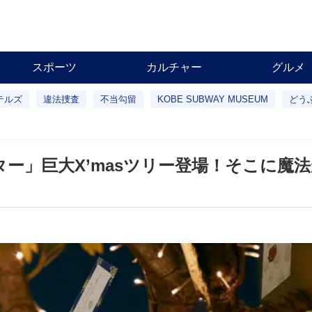
スポーツ
カルチャー
グルメ
テルズ
違法捜査
不当勾留
KOBE SUBWAY MUSEUM
どう
ー」巨大X’masツリー登場！そこに魔