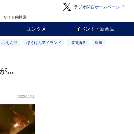
ラジオ関西ホームページ
サイト内検索
エンタメ
イベント・新商品
ぶつえん展
ぼうけんアイランド
追加抽選
報道
法が…
2022/11/11