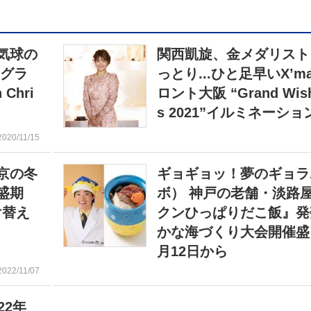
気球の
関西凱旋、金メダリスト
 グラ
っとり...ひと足早いX’m
Chri
ロント大阪 “Grand Wish
s 2021”イルミネーシ
2020/11/15
京の冬
ギョギョッ！夢のギョラ
盛期
ボ） 神戸の老舗・淡路
け替え
クンひっぱりだこ飯』発
かな海づくり大会開催盛り
月12日から
2022/11/07
22年