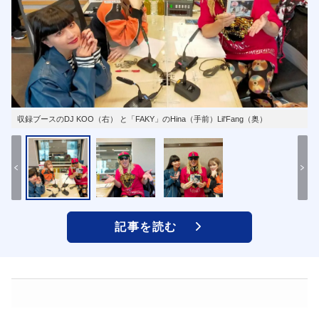
収録ブースのDJ KOO（右） と「FAKY」のHina（手前）Lil'Fang（奥）
記事を読む