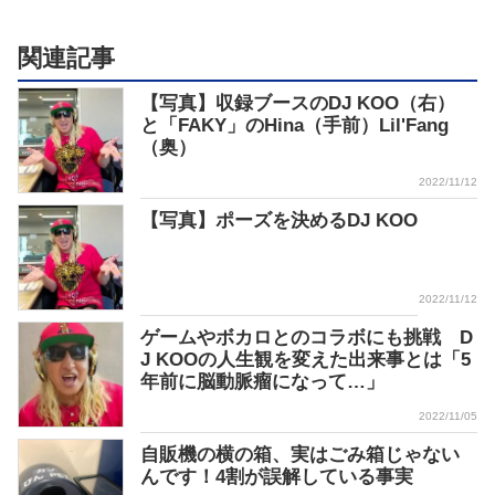
関連記事
【写真】収録ブースのDJ KOO（右）
と「FAKY」のHina（手前）Lil'Fang
（奥）
2022/11/12
【写真】ポーズを決めるDJ KOO
2022/11/12
ゲームやボカロとのコラボにも挑戦 D
J KOOの人生観を変えた出来事とは「5
年前に脳動脈瘤になって…」
2022/11/05
自販機の横の箱、実はごみ箱じゃない
んです！4割が誤解している事実