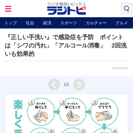
トップ
社会
経済
スポーツ
カルチャー
グルメ
『正しい手洗い』で感染症を予防 ポイント
は「シワの汚れ」「アルコール消毒」 2回洗
いも効果的
2022/11/30
Next
1/1
Prev