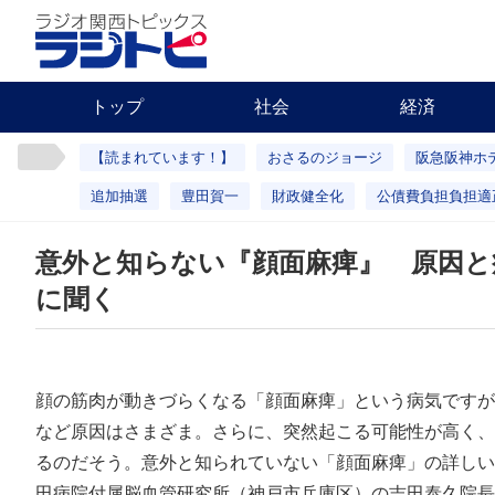
トップ
社会
経済
【読まれています！】
おさるのジョージ
阪急阪神ホ
追加抽選
豊田賀一
財政健全化
公債費負担負担適
意外と知らない『顔面麻痺』 原因と
に聞く
顔の筋肉が動きづらくなる「顔面麻痺」という病気ですが
など原因はさまざま。さらに、突然起こる可能性が高く、
るのだそう。意外と知られていない「顔面麻痺」の詳しい
田病院付属脳血管研究所（神戸市兵庫区）の吉田泰久院長