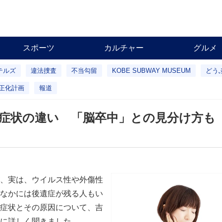
スポーツ
カルチャー
グルメ
テルズ
違法捜査
不当勾留
KOBE SUBWAY MUSEUM
どう
正化計画
報道
症状の違い 「脳卒中」との見分け方も
、実は、ウイルス性や外傷性
なかには後遺症が残る人もい
症状とその原因について、吉
に詳しく聞きました。