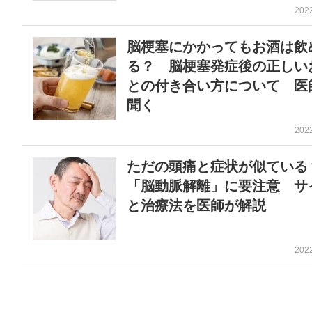
202
脳梗塞にかかってもお酒は飲
る？ 脳梗塞発症後の正しい
との付き合い方について 医
聞く
202
ただの頭痛と症状が似てい
「脳動脈解離」に要注意 サ
と治療法を医師が解説
202