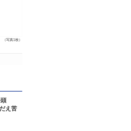
（写真1枚）
発頭
だえ苦