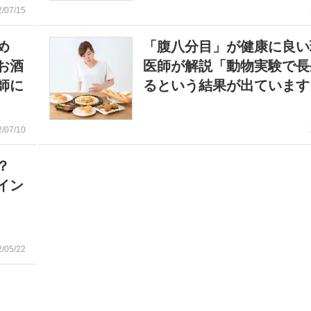
2/07/15
め
「腹八分目」が健康に良
お酒
医師が解説「動物実験で長
師に
るという結果が出ています
2/07/10
る？
イン
2/05/22