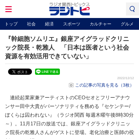
トップ
社会
経済
スポーツ
カルチャー
グルメ
『幹細胞ソムリエ』銀座アイグラッドクリニ
ック院長・乾雅人 「日本は医者という社会
資源を有効活用できていない」
2022/12/12
この記事の写真を見る（3枚）
連続起業家兼アーティストのCEOセオとフリーアナウ
ンサー田中大貴がパーソナリティを務める『セケンテー/
ぼくらは囚われない』（ラジオ関西 毎週木曜午後8時30分
～）。11月17日の放送では、銀座アイグラッドクリニッ
ク院長の乾雅人さんがゲストに登場。老化治療と医師の役