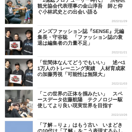
「1億総プロデューサー時代」 渋谷区
観光協会代表理事の金山淳吾 師と仰
ぐ小林武史との出会い語る
2022/11/29
メンズファッション誌『SENSE』元編
集長・守谷聡 「ファッション誌の衰
退は編集者の力量不足」
2022/11/21
「世間体なんてどうでもいい」 述べ1
1万人のトレーニング実績 人材育成家
の加藤秀視「可能性は無限大」
2022/11/03
「この世界の正体を掴みたい」 スペ
ースデータ佐藤航陽 テクノロジー駆
使してより良い現実世界を目指す
2022/10/26
「了解→りょ」はもう古い いまどき
の10代は「了解」をこう表現するらし