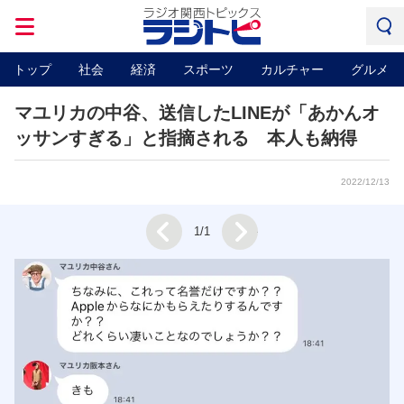
トップ
社会
経済
スポーツ
カルチャー
グルメ
マユリカの中谷、送信したLINEが「あかんオ
ッサンすぎる」と指摘される 本人も納得
2022/12/13
Next
1/1
Prev