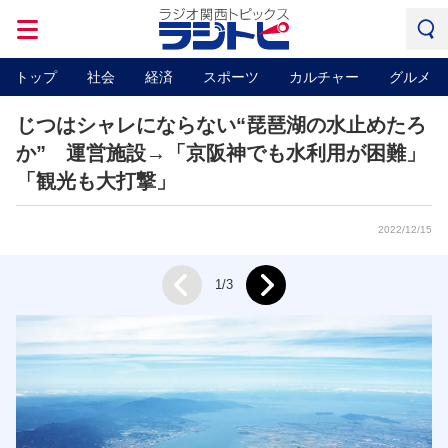
トップ
社会
経済
スポーツ
カルチャー
グルメ
じつはシャレにならない“琵琶湖の水止めたろ
か” 運営施設→「京阪神でも水利用が困難」
「観光も大打撃」
2022/12/15
Next
1/3
Prev