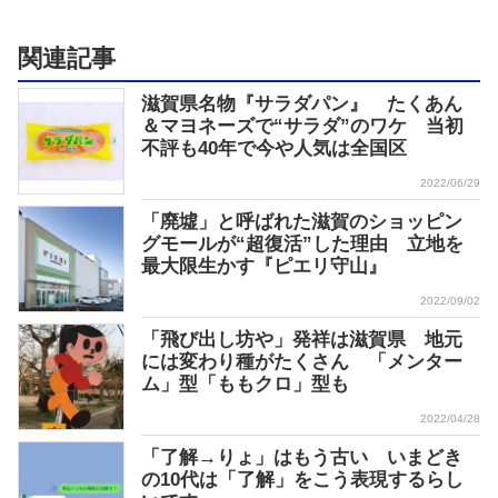
関連記事
滋賀県名物『サラダパン』 たくあん
＆マヨネーズで“サラダ”のワケ 当初
不評も40年で今や人気は全国区
2022/06/29
「廃墟」と呼ばれた滋賀のショッピン
グモールが“超復活”した理由 立地を
最大限生かす『ピエリ守山』
2022/09/02
「飛び出し坊や」発祥は滋賀県 地元
には変わり種がたくさん 「メンター
ム」型「ももクロ」型も
2022/04/28
「了解→りょ」はもう古い いまどき
の10代は「了解」をこう表現するらし