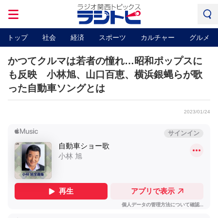
トップ
社会
経済
スポーツ
カルチャー
グルメ
かつてクルマは若者の憧れ…昭和ポップスに
も反映 小林旭、山口百恵、横浜銀蝿らが歌
った自動車ソングとは
2023/01/24