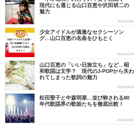
現代にも通じる山口百恵や沢田研二の
魅力
2022/11/02
少女アイドルが過激なセクシーソン
グ…山口百恵の名曲をひもとく
2022/01/05
山口百恵の「いい日旅立ち」など…昭
和歌謡は文学？ 現代のJ-POPから失わ
れてしまった歌詞の魅力
2022/09/29
松田聖子と中森明菜…並び称される80
年代歌謡界の歌姫たちを徹底比較！
2022/06/02