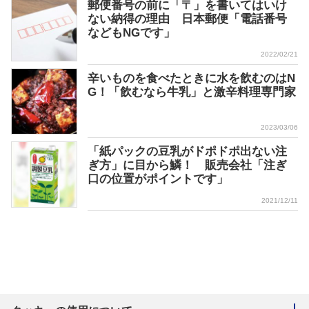
郵便番号の前に「〒」を書いてはいけ
ない納得の理由 日本郵便「電話番号
などもNGです」
2022/02/21
辛いものを食べたときに水を飲むのはN
G！「飲むなら牛乳」と激辛料理専門家
2023/03/06
「紙パックの豆乳がドポドポ出ない注
ぎ方」に目から鱗！ 販売会社「注ぎ
口の位置がポイントです」
2021/12/11