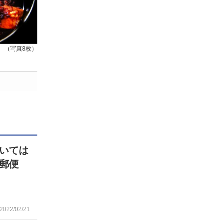
（写真8枚）
いては
郵便
」
2022/02/21