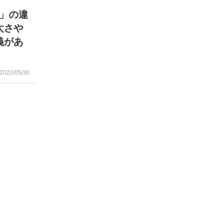
」の違
太さや
義があ
2022/05/30