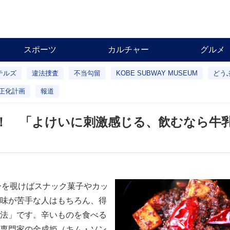
スポーツ
カルチャー
グルメ
テルズ
違法捜査
不当勾留
KOBE SUBWAY MUSEUM
どう
正化計画
報道
G！ 「よけいに刺激感じる、飲むなら牛
ーを覗けばスナック菓子やカッ
味が苦手な人はもちろん、得
法」です。辛いものを食べる
専門家の金成姫（キム・ソン