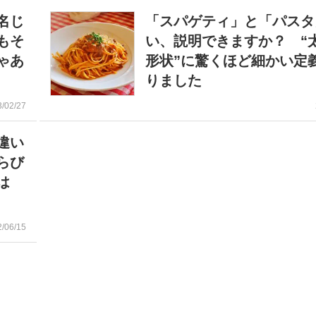
名じ
「スパゲティ」と「パスタ
もそ
い、説明できますか？ “
ゃあ
形状”に驚くほど細かい定
りました
3/02/27
違い
らび
は
2/06/15