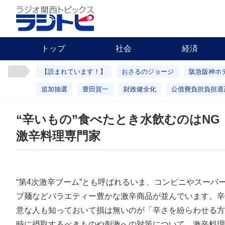
トップ
社会
経済
【読まれています！】
おさるのジョージ
阪急阪神ホ
追加抽選
豊田賀一
財政健全化
公債費負担負担適
“辛いもの”食べたとき水飲むのはN
激辛料理専門家
“第4次激辛ブーム”とも呼ばれるいま、コンビニやスーパ
プ麺などバラエティー豊かな激辛商品が並んでいます。辛
意な人も知っておいて損は無いのが「辛さを紛らわせる方
時に摂取するべきものや刺激への対策について、激辛料理