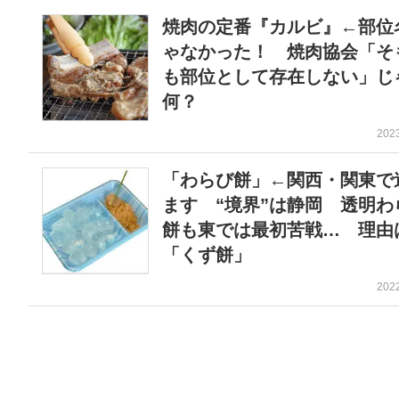
焼肉の定番『カルビ』←部位
ゃなかった！ 焼肉協会「そ
も部位として存在しない」じ
何？
202
「わらび餅」←関西・関東で
ます “境界”は静岡 透明わ
餅も東では最初苦戦… 理由
「くず餅」
202