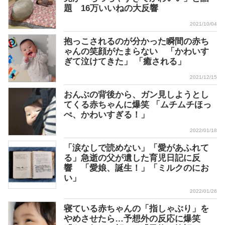
題 16万いいねの大反響
2021/10/04
抱っこされるのが分かった瞬間の赤ち
ゃんの笑顔がたまらない 「かわいす
ぎて泣けてきた」 「癒される」
2021/12/15
おんぶの背後から、ガン見しようとし
てくる赤ちゃんに爆笑 「ムチムチほっ
ぺ、かわいすぎる！」
2022/01/18
「涙なしで読めない」「愛があふれて
る」急逝の父が遺した育児日記に反
響 「愛娘、誕生！」「ミルクのにお
い」
2022/01/26
寝ている赤ちゃんの「指しゃぶり」を
やめさせたら…予想外の反応に爆笑