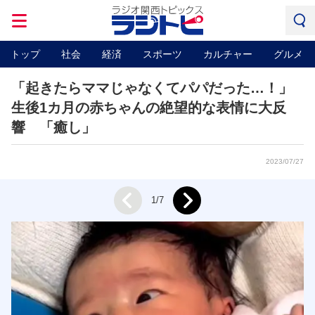
トップ
社会
経済
スポーツ
カルチャー
グルメ
「起きたらママじゃなくてパパだった…！」
生後1カ月の赤ちゃんの絶望的な表情に大反
響 「癒し」
2023/07/27
Next
1/7
Prev