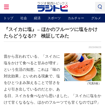
トップ
社会
経済
スポーツ
カルチャー
グルメ
『スイカに塩』←ほかのフルーツに塩をかけ
たらどうなる!? 検証してみた
2023/08/23
昔から言われている、「スイカに
塩をかけて食べると甘みが増す」
という生活の知恵。これは「味の
対比効果」といわれる現象で、塩
をひとつまみ加えることで甘さを
（写真6枚）
より引き出しているのだとか。あ
る日、スイカを食べながら思いました。「スイカに塩をか
けて甘くなるなら、ほかのフルーツでも甘くなのでは!?」