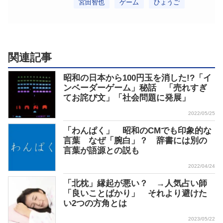
宮田智也
ゲーム
ひょうご
関連記事
昭和の日本から100円玉を消した!?「イ
ンベーダーゲーム」秘話 「売れすぎ
てお詫び文」「社会問題に発展」
2022/05/25
「わんぱく」 昭和のCMでも印象的な
言葉 なぜ「腕白」？ 辞書には別の
言葉が語源との説も
2022/04/24
「北枕」縁起が悪い？ →人気占い師
「良いことばかり」 それより避けた
い2つの方角とは
2023/05/22