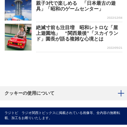
親子3代で楽しめる 「日本最古の遊
具」「昭和のゲームセンター」
2022/12/04
絶滅寸前も注目増 昭和レトロな「屋
上遊園地」 “関西最後”「スカイラン
ド」園長が語る複雑な心境とは
2022/05/21
クッキーの使用について
ラジトピ ラジオ関西トピックスに掲載されている画像等、全内容の無断転
載、加工をお断りいたします。