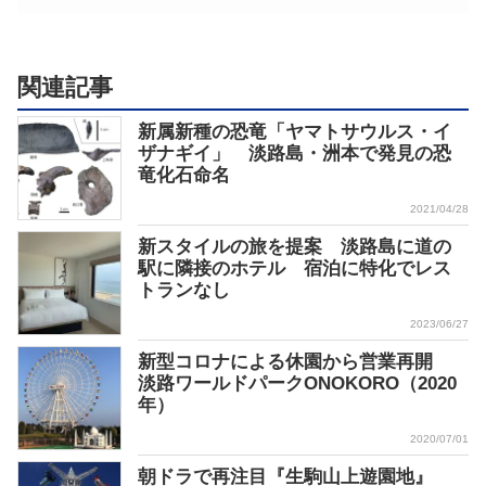
関連記事
新属新種の恐竜「ヤマトサウルス・イ
ザナギイ」 淡路島・洲本で発見の恐
竜化石命名
2021/04/28
新スタイルの旅を提案 淡路島に道の
駅に隣接のホテル 宿泊に特化でレス
トランなし
2023/06/27
新型コロナによる休園から営業再開
淡路ワールドパークONOKORO（2020
年）
2020/07/01
朝ドラで再注目『生駒山上遊園地』