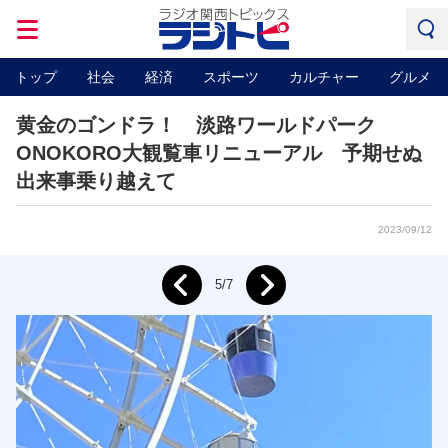
トップ
社会
経済
スポーツ
カルチャー
グルメ
黄金のゴンドラ！ 淡路ワールドパーク
ONOKORO大観覧車リニューアル 予期せぬ
出来事乗り越えて
2023/09/12
Next
5/7
Prev