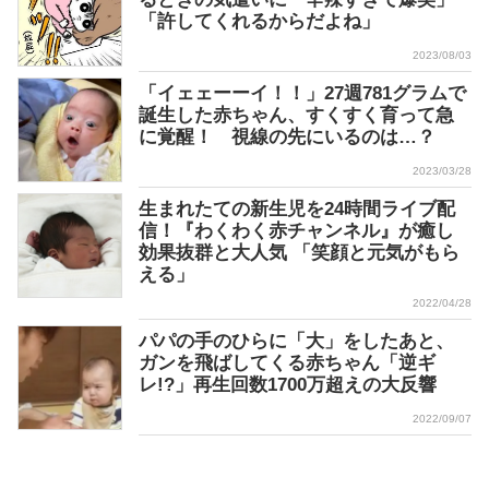
「許してくれるからだよね」
2023/08/03
「イェェーーイ！！」27週781グラムで
誕生した赤ちゃん、すくすく育って急
に覚醒！ 視線の先にいるのは…？
2023/03/28
生まれたての新生児を24時間ライブ配
信！『わくわく赤チャンネル』が癒し
効果抜群と大人気 「笑顔と元気がもら
える」
2022/04/28
パパの手のひらに「大」をしたあと、
ガンを飛ばしてくる赤ちゃん「逆ギ
レ!?」再生回数1700万超えの大反響
2022/09/07