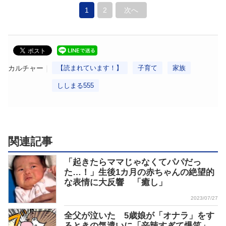
1
2
次へ
カルチャー
【読まれています！】
子育て
家族
ししまる555
関連記事
「起きたらママじゃなくてパパだっ
た…！」生後1カ月の赤ちゃんの絶望的
な表情に大反響 「癒し」
2023/07/27
全父が泣いた 5歳娘が「オナラ」をす
るときの気遣いに「辛辣すぎて爆笑」