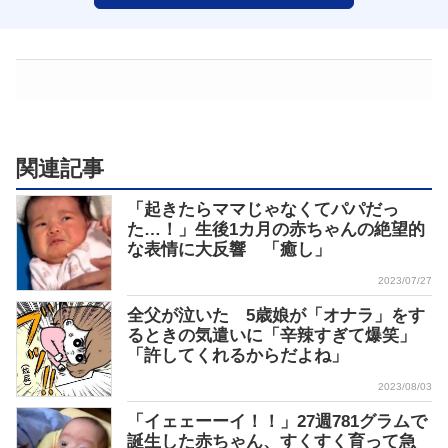
関連記事
「起きたらママじゃなくてパパだっ
た…！」生後1カ月の赤ちゃんの絶望的
な表情に大反響 「癒し」
2023/07/27
全父が泣いた 5歳娘が「オナラ」をす
るときの気遣いに「辛辣すぎて爆笑」
「許してくれるからだよね」
2023/08/03
「イェェーーイ！！」27週781グラムで
誕生した赤ちゃん、すくすく育って急