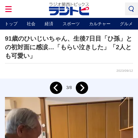
トップ
社会
経済
スポーツ
カルチャー
グルメ
91歳のひいじいちゃん、生後7日目「ひ孫」と
の初対面に感涙…「もらい泣きした」「2人と
も可愛い」
2023/09/12
Next
3/8
Prev