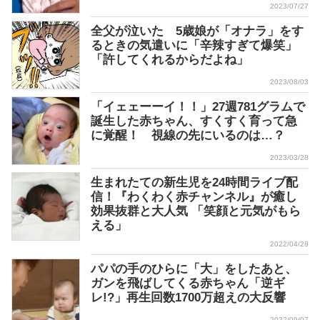
2023/07/27
全父が泣いた 5歳娘が「オナラ」をす
るときの気遣いに「辛辣すぎて爆笑」
「許してくれるからだよね」
2023/08/03
「イェェーーイ！！」27週781グラムで
誕生した赤ちゃん、すくすく育って急
に覚醒！ 視線の先にいるのは…？
2023/03/28
生まれたての新生児を24時間ライブ配
信！『わくわく赤チャンネル』が癒し
効果抜群と大人気 「笑顔と元気がもら
える」
2022/04/28
パパの手のひらに「大」をしたあと、
ガンを飛ばしてくる赤ちゃん「逆ギ
レ!?」再生回数1700万超えの大反響
2022/09/07