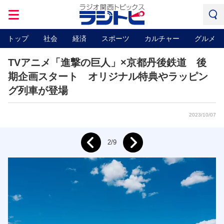
トップ
社会
経済
スポーツ
カルチャー
グルメ
TVアニメ「進撃の巨人」×京都丹後鉄道 後
期企画スタート オリジナル特典やラッピン
グ列車が登場
2023/10/07
Next
2/9
Prev