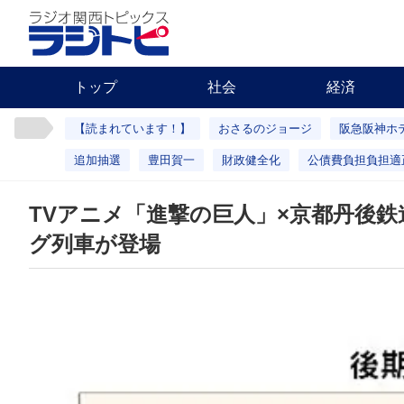
トップ
社会
経済
【読まれています！】
おさるのジョージ
阪急阪神ホ
追加抽選
豊田賀一
財政健全化
公債費負担負担適
TVアニメ「進撃の巨人」×京都丹後
グ列車が登場