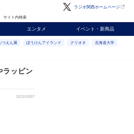
ラジオ関西ホームページ
サイト内検索
エンタメ
イベント・新商品
ぶつえん展
ぼうけんアイランド
クリオネ
北海道大学
やラッピン
2023/10/07