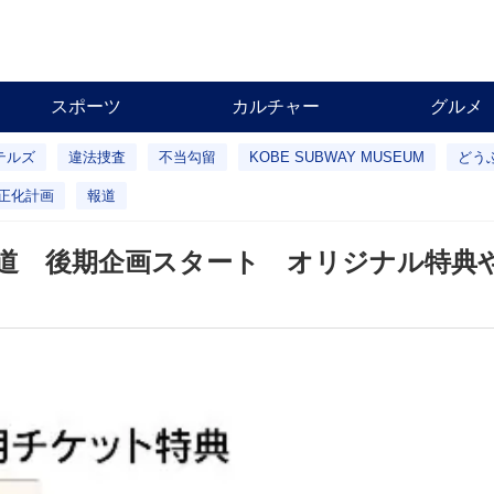
スポーツ
カルチャー
グルメ
テルズ
違法捜査
不当勾留
KOBE SUBWAY MUSEUM
どう
正化計画
報道
鉄道 後期企画スタート オリジナル特典