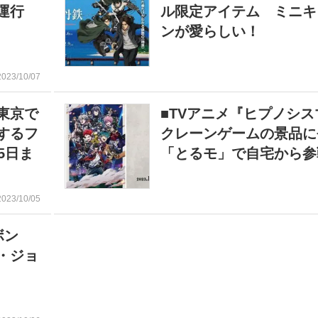
運行
ル限定アイテム ミニキ
ンが愛らしい！
2023/10/07
東京で
■TVアニメ『ヒプノシ
するフ
クレーンゲームの景品
5日ま
「とるモ」で自宅から参
2023/10/05
ボン
・ジョ