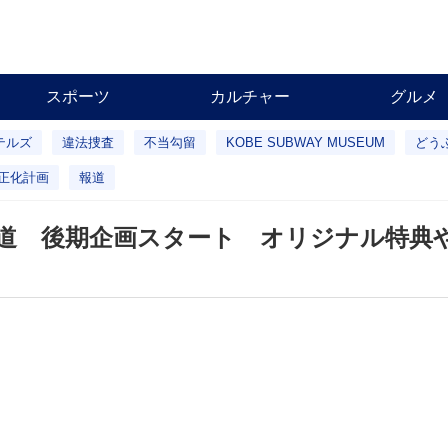
スポーツ
カルチャー
グルメ
テルズ
違法捜査
不当勾留
KOBE SUBWAY MUSEUM
どう
正化計画
報道
鉄道 後期企画スタート オリジナル特典