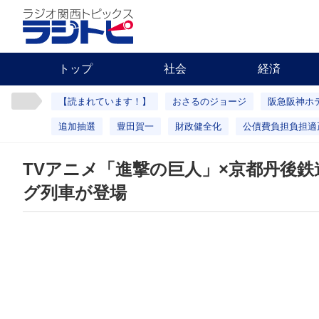
トップ
社会
経済
【読まれています！】
おさるのジョージ
阪急阪神ホ
追加抽選
豊田賀一
財政健全化
公債費負担負担適
TVアニメ「進撃の巨人」×京都丹後
グ列車が登場