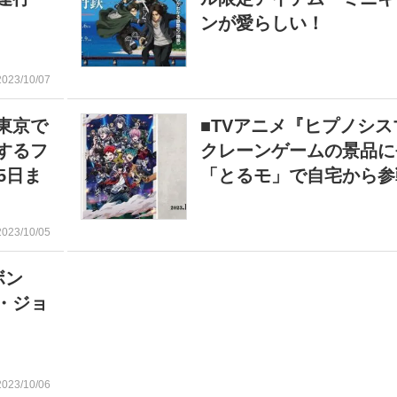
ンが愛らしい！
2023/10/07
東京で
■TVアニメ『ヒプノシ
するフ
クレーンゲームの景品
5日ま
「とるモ」で自宅から参
2023/10/05
ボン
・ジョ
2023/10/06