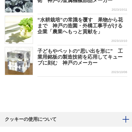
術 神戸の金属機械部品メーカー
2023/10/11
“水耕栽培”の常識を覆す 果物から花
まで 神戸の造園・外構工事手がける
企業「農業へもっと貢献を」
2023/10/10
子どもやペットの“思い出を形に” 工
業用銘板の製造技術を応用してキュー
ブに刻む 神戸のメーカー
2023/10/06
クッキーの使用について