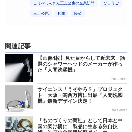
こうべしんきん三上公也の企業訪問
ひょうご
三上公也
兵庫
経済
関連記事
【画像4枚】見た目からして近未来 話
題のシャワーヘッドのメーカーが作っ
た「人間洗濯機」
2023/10/12
サイエンス「うそやろ？」プロジェク
ト 大阪・関西万博に出展『人間洗濯
機』最新デザイン決定！
2023/08/25
「ものづくりの商社」として日本と中
国の架け橋に 製品に生きる独自技