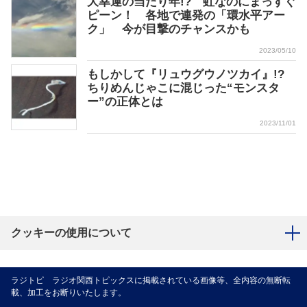
大幸運の当たり年!? 虹なのにまっすぐ
ピーン！ 各地で連発の「環水平アー
ク」 今が目撃のチャンスかも
2023/05/10
もしかして『リュウグウノツカイ』!?
ちりめんじゃこに混じった“モンスタ
ー”の正体とは
2023/11/01
クッキーの使用について
ラジトピ ラジオ関西トピックスに掲載されている画像等、全内容の無断転
載、加工をお断りいたします。