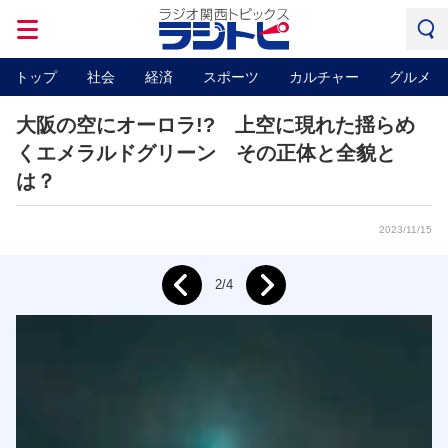
トップ
社会
経済
スポーツ
カルチャー
グルメ
大阪の空にオーロラ!? 上空に現れた揺らめ
くエメラルドグリーン その正体と全貌と
は？
2023/11/15
Next
2/4
Prev