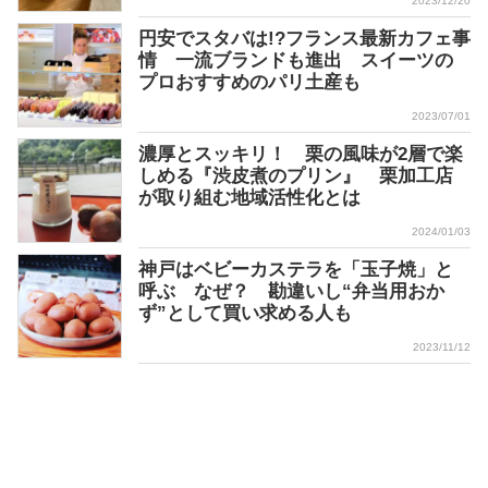
2023/12/20
円安でスタバは!?フランス最新カフェ事
情 一流ブランドも進出 スイーツの
プロおすすめのパリ土産も
2023/07/01
濃厚とスッキリ！ 栗の風味が2層で楽
しめる『渋皮煮のプリン』 栗加工店
が取り組む地域活性化とは
2024/01/03
神戸はベビーカステラを「玉子焼」と
呼ぶ なぜ？ 勘違いし“弁当用おか
ず”として買い求める人も
2023/11/12